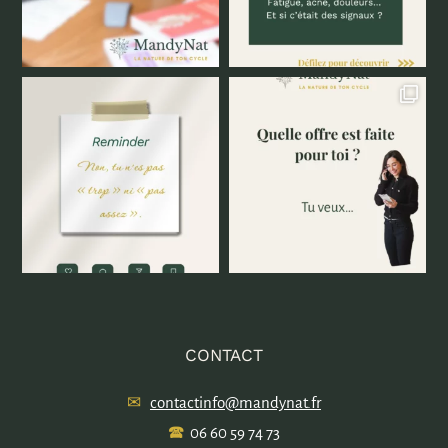
CONTACT
✉
contactinfo@mandynat.fr
🕿
06 60 59 74 73